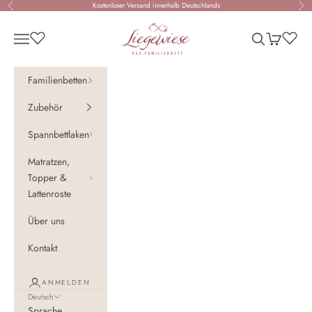
Zum Inhalt springen
Kostenloser Versand innerhalb Deutschlands
Zurück
Vor
Liegewiese - Das Familienbett
Navigationsmenü öffnen
Suche öffnen
Warenkorb 
Familienbetten
Zubehör
Spannbettlaken
Matratzen,
Topper &
Lattenroste
Über uns
Kontakt
ANMELDEN
Deutsch
Sprache