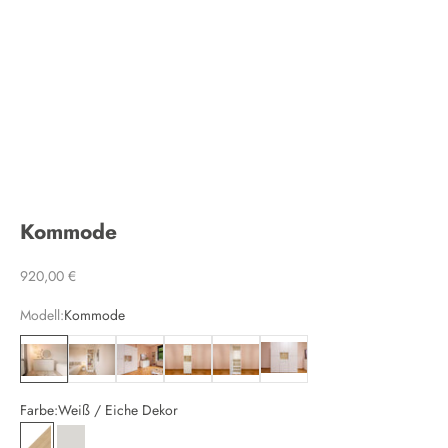
Kommode
Angebot
920,00 €
Modell:
Kommode
Kommode
Wandregal
Schlafzimmermöbel Kombination
Schrankmodul mit Schubfächern und Regaleinsa
Schrankmodul mit Kleiderstange und B
Schrank
Farbe:
Weiß / Eiche Dekor