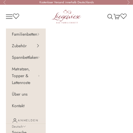
Zum Inhalt springen
Kostenloser Versand innerhalb Deutschlands
Zurück
Vor
Liegewiese - Das Familienbett
Navigationsmenü öffnen
Suche öffnen
Warenkorb 
Familienbetten
Zubehör
Spannbettlaken
Matratzen,
Topper &
Lattenroste
Über uns
Kontakt
ANMELDEN
Deutsch
Sprache