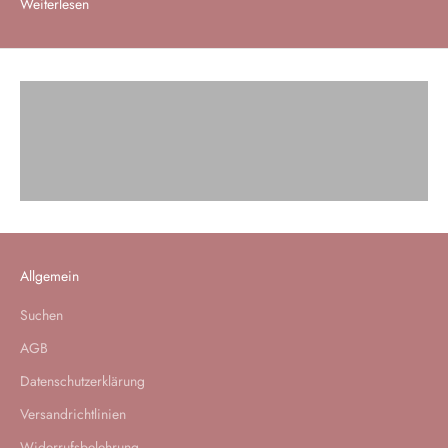
Weiterlesen
Besser schlafen im Familienbett
Jetzt entdecken
Matratzen für Familienbetten
Jetzt entdecken
Spannbettlaken XXL
Jetzt entdecken
Allgemein
Suchen
AGB
Datenschutzerklärung
Versandrichtlinien
Widerrufsbelehrung