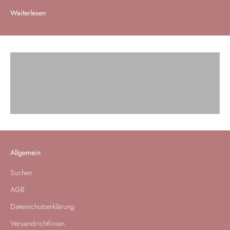
Weiterlesen
Besser schlafen im Familienbett
Jetzt entdecken
Matratzen für Familienbetten
Jetzt entdecken
Spannbettlaken XXL
Jetzt entdecken
Allgemein
Suchen
AGB
Datenschutzerklärung
Versandrichtlinien