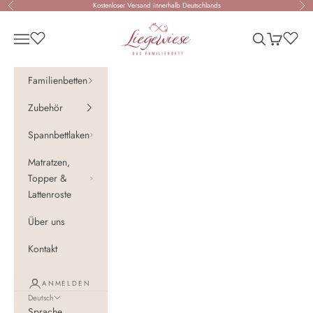
Zum Inhalt springen
Kostenloser Versand innerhalb Deutschlands
Zurück
Vor
Liegewiese - Das Familienbett
Navigationsmenü öffnen
Suche öffnen
Warenkorb 
Familienbetten
Zubehör
Spannbettlaken
Matratzen,
Topper &
Lattenroste
Über uns
Kontakt
ANMELDEN
Deutsch
Sprache